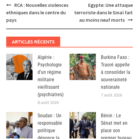
Post
RCA : Nouvelles violences
Egypte: Une attaque
navigation
ethniques dans le centre du
terroriste dans le Sinaï fait
pays
au moins neuf morts
ARTICLES RÉCENTS
Algérie :
Burkina Faso :
Psychologie
Traoré appelle
d’un régime
à consolider la
militaire
souveraineté
vieillissant
nationale
(psychiatres)
7 août 2026
8 août 2026
Soudan : Un
Bénin : Le
responsable
Sénat met en
politique
place son
dénonce la
premier bureau