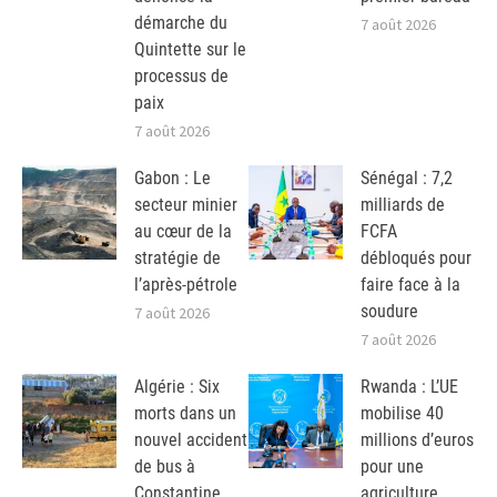
démarche du
7 août 2026
Quintette sur le
processus de
paix
7 août 2026
Gabon : Le
Sénégal : 7,2
secteur minier
milliards de
au cœur de la
FCFA
stratégie de
débloqués pour
l’après-pétrole
faire face à la
soudure
7 août 2026
7 août 2026
Algérie : Six
Rwanda : L’UE
morts dans un
mobilise 40
nouvel accident
millions d’euros
de bus à
pour une
Constantine
agriculture