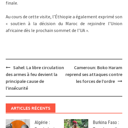
finale.
Au cours de cette visite, l’Éthiopie a également exprimé son
« soutien à la décision du Maroc de rejoindre l’Union
africaine dès le prochain sommet de l’UA ».
Post
Sahel: La libre circulation
Cameroun: Boko Haram
navigation
des armes à feu devient la
reprend ses attaques contre
principale cause de
les forces de l’ordre
l’insécurité
ARTICLES RÉCENTS
Algérie :
Burkina Faso :