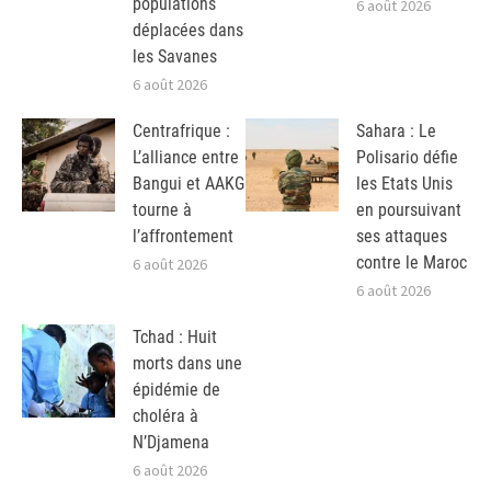
populations
6 août 2026
déplacées dans
les Savanes
6 août 2026
Centrafrique :
Sahara : Le
L’alliance entre
Polisario défie
Bangui et AAKG
les Etats Unis
tourne à
en poursuivant
l’affrontement
ses attaques
contre le Maroc
6 août 2026
6 août 2026
Tchad : Huit
morts dans une
épidémie de
choléra à
N’Djamena
6 août 2026