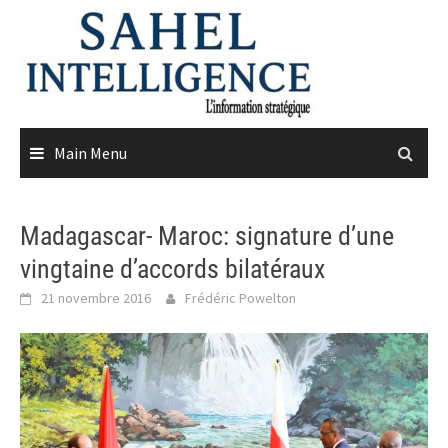
Skip
to
content
Main Menu
Madagascar- Maroc: signature d’une
vingtaine d’accords bilatéraux
21 novembre 2016
Frédéric Powelton