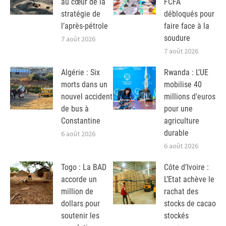
au cœur de la
FCFA
stratégie de
débloqués pour
l’après-pétrole
faire face à la
soudure
7 août 2026
7 août 2026
Algérie : Six
Rwanda : L’UE
morts dans un
mobilise 40
nouvel accident
millions d’euros
de bus à
pour une
Constantine
agriculture
durable
6 août 2026
6 août 2026
Togo : La BAD
Côte d’Ivoire :
accorde un
L’Etat achève le
million de
rachat des
dollars pour
stocks de cacao
soutenir les
stockés