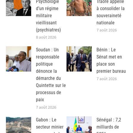
Psychologie
Traoré appelle
d’un régime
à consolider la
militaire
souveraineté
vieillissant
nationale
(psychiatres)
7 août 2026
8 août 2026
Soudan : Un
Bénin : Le
responsable
Sénat met en
politique
place son
dénonce la
premier bureau
démarche du
7 août 2026
Quintette sur le
processus de
paix
7 août 2026
Gabon : Le
Sénégal : 7,2
secteur minier
milliards de