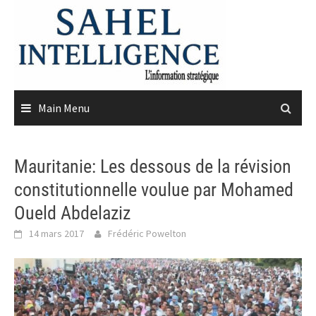
Skip
to
content
Main Menu
Mauritanie: Les dessous de la révision
constitutionnelle voulue par Mohamed
Oueld Abdelaziz
14 mars 2017
Frédéric Powelton