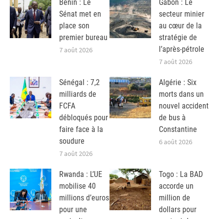
Bénin : Le
Gabon : Le
Sénat met en
secteur minier
place son
au cœur de la
premier bureau
stratégie de
l’après-pétrole
7 août 2026
7 août 2026
Sénégal : 7,2
Algérie : Six
milliards de
morts dans un
FCFA
nouvel accident
débloqués pour
de bus à
faire face à la
Constantine
soudure
6 août 2026
7 août 2026
Rwanda : L’UE
Togo : La BAD
mobilise 40
accorde un
millions d’euros
million de
pour une
dollars pour