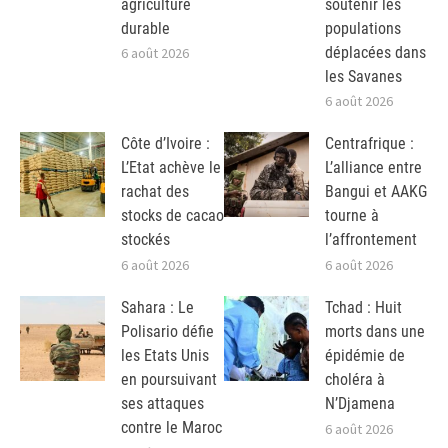
agriculture
soutenir les
durable
populations
déplacées dans
6 août 2026
les Savanes
6 août 2026
Côte d’Ivoire :
Centrafrique :
L’Etat achève le
L’alliance entre
rachat des
Bangui et AAKG
stocks de cacao
tourne à
stockés
l’affrontement
6 août 2026
6 août 2026
Sahara : Le
Tchad : Huit
Polisario défie
morts dans une
les Etats Unis
épidémie de
en poursuivant
choléra à
ses attaques
N’Djamena
contre le Maroc
6 août 2026