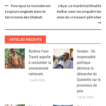
Post
Pourquoi la Somalie est
Libye: Le maréchal Khalifa
navigation
toujours engluée dans le
Haftar veut reconquérir les
terrorisme des Shebab
sites du croissant pétrolier
ARTICLES RÉCENTS
Burkina Faso :
Soudan : Un
Traoré appelle
responsable
à consolider la
politique
souveraineté
dénonce la
nationale
démarche du
Quintette sur le
7 août 2026
processus de
paix
7 août 2026