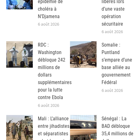
épidémie de
libérés lors
choléra à
d’une vaste
N’Djamena
opération
sécuritaire
6 août 2026
6 août 2026
RDC :
Somalie :
Washington
Puntland
débloque 242
s’empare d’une
millions de
base alliée au
dollars
gouvernement
supplémentaires
Fédéral
pour la lutte
6 août 2026
contre Ebola
6 août 2026
Mali : L’alliance
Sénégal : La
entre jihadistes
BAD débloque
et séparatistes
35,4 millions de