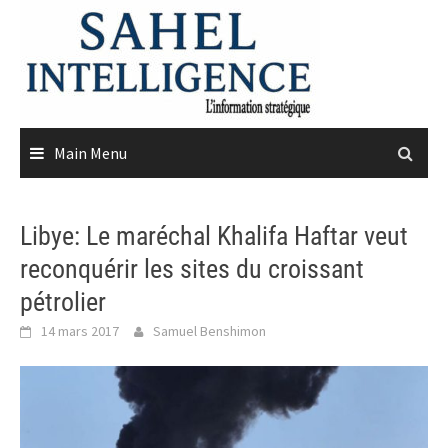
Skip
to
content
Main Menu
Libye: Le maréchal Khalifa Haftar veut
reconquérir les sites du croissant
pétrolier
14 mars 2017
Samuel Benshimon