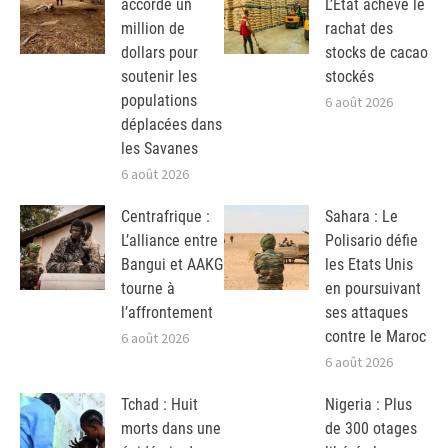
accorde un
L’Etat achève le
million de
rachat des
dollars pour
stocks de cacao
soutenir les
stockés
populations
6 août 2026
déplacées dans
les Savanes
6 août 2026
Centrafrique :
Sahara : Le
L’alliance entre
Polisario défie
Bangui et AAKG
les Etats Unis
tourne à
en poursuivant
l’affrontement
ses attaques
contre le Maroc
6 août 2026
6 août 2026
Tchad : Huit
Nigeria : Plus
morts dans une
de 300 otages