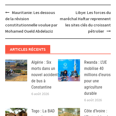
Post
Mauritanie: Les dessous
Libye: Les forces du
navigation
de la révision
maréchal Haftar reprennent
constitutionnelle voulue par
les sites clés du croissant
Mohamed Oueld Abdelaziz
pétrolier
ARTICLES RÉCENTS
Algérie : Six
Rwanda : L’UE
morts dans un
mobilise 40
nouvel accident
millions d’euros
de bus à
pour une
Constantine
agriculture
durable
6 août 2026
6 août 2026
Togo : La BAD
Côte d’Ivoire :