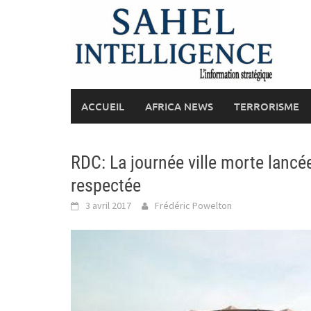
Skip
to
content
ACCUEIL
AFRICA NEWS
TERRORISME
RDC: La journée ville morte lancée
respectée
3 avril 2017
Frédéric Powelton