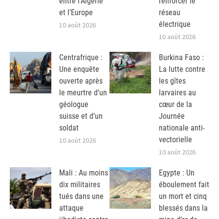
entre l’Algérie
renforcer le
et l’Europe
réseau
électrique
10 août 2026
10 août 2026
Centrafrique :
Burkina Faso :
Une enquête
La lutte contre
ouverte après
les gîtes
le meurtre d’un
larvaires au
géologue
cœur de la
suisse et d’un
Journée
soldat
nationale anti-
vectorielle
10 août 2026
10 août 2026
Mali : Au moins
Egypte : Un
dix militaires
éboulement fait
tués dans une
un mort et cinq
attaque
blessés dans la