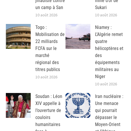
jihadiste contre
mine d’or de
un camp à San
Sukari
10 août 2026
10 août 2026
Togo :
Niamey :
Mobilisation de
L’Algérie remet
22 milliards
quatre
FCFA sur le
hélicoptères et
marché
des
régional des
équipements
titres publics
militaires au
Niger
10 août 2026
10 août 2026
Soudan : Léon
Iran nucléaire :
XIV appelle à
Une menace
l’ouverture de
qui pourrait
couloirs
dépasser le
humanitaires
Moyen-Orient