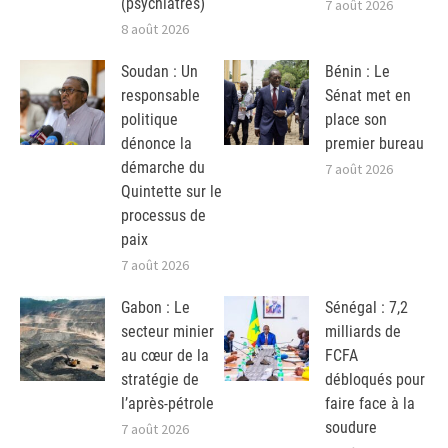
(psychiatres)
7 août 2026
8 août 2026
Soudan : Un
Bénin : Le
responsable
Sénat met en
politique
place son
dénonce la
premier bureau
démarche du
7 août 2026
Quintette sur le
processus de
paix
7 août 2026
Gabon : Le
Sénégal : 7,2
secteur minier
milliards de
au cœur de la
FCFA
stratégie de
débloqués pour
l’après-pétrole
faire face à la
soudure
7 août 2026