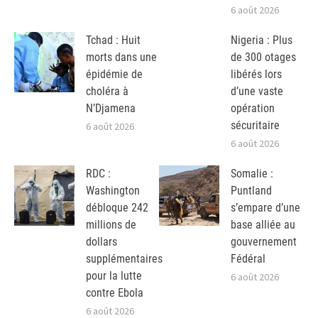
6 août 2026
Tchad : Huit
Nigeria : Plus
morts dans une
de 300 otages
épidémie de
libérés lors
choléra à
d’une vaste
N’Djamena
opération
sécuritaire
6 août 2026
6 août 2026
RDC :
Somalie :
Washington
Puntland
débloque 242
s’empare d’une
millions de
base alliée au
dollars
gouvernement
supplémentaires
Fédéral
pour la lutte
6 août 2026
contre Ebola
6 août 2026