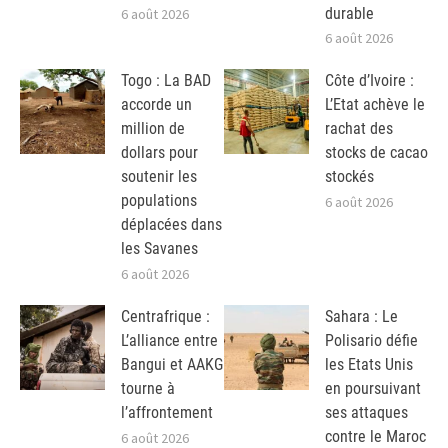
durable
6 août 2026
6 août 2026
Togo : La BAD
Côte d’Ivoire :
accorde un
L’Etat achève le
million de
rachat des
dollars pour
stocks de cacao
soutenir les
stockés
populations
6 août 2026
déplacées dans
les Savanes
6 août 2026
Centrafrique :
Sahara : Le
L’alliance entre
Polisario défie
Bangui et AAKG
les Etats Unis
tourne à
en poursuivant
l’affrontement
ses attaques
contre le Maroc
6 août 2026