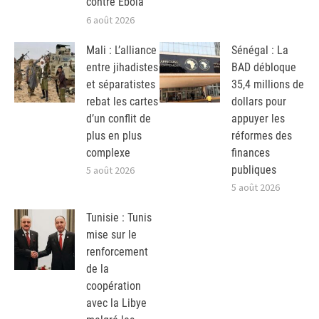
contre Ebola
6 août 2026
Mali : L’alliance
Sénégal : La
entre jihadistes
BAD débloque
et séparatistes
35,4 millions de
rebat les cartes
dollars pour
d’un conflit de
appuyer les
plus en plus
réformes des
complexe
finances
publiques
5 août 2026
5 août 2026
Tunisie : Tunis
mise sur le
renforcement
de la
coopération
avec la Libye