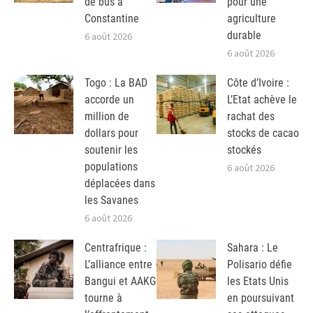
de bus à
pour une
Constantine
agriculture
durable
6 août 2026
6 août 2026
Togo : La BAD
Côte d’Ivoire :
accorde un
L’Etat achève le
million de
rachat des
dollars pour
stocks de cacao
soutenir les
stockés
populations
6 août 2026
déplacées dans
les Savanes
6 août 2026
Centrafrique :
Sahara : Le
L’alliance entre
Polisario défie
Bangui et AAKG
les Etats Unis
tourne à
en poursuivant