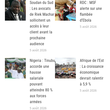
Soudan du Sud
RDC : MSF
: Les avocats
alerte sur une
de Riek Machar
flambée
sollicitent un
d’Ebola
accès à leur
5 août 2026
client avant la
prochaine
audience
5 août 2026
Nigeria : Tinubu
Afrique de l’Est
accorde une
: La croissance
hausse
économique
salariale
devrait ralentir
pouvant
à 5,9 %
atteindre 80 %
5 août 2026
aux forces
armées
5 août 2026