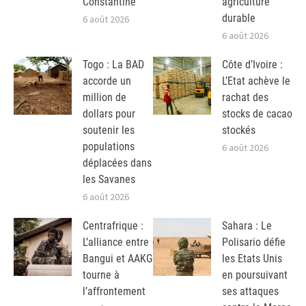
Constantine
agriculture
durable
6 août 2026
6 août 2026
Togo : La BAD
Côte d’Ivoire :
accorde un
L’Etat achève le
million de
rachat des
dollars pour
stocks de cacao
soutenir les
stockés
populations
6 août 2026
déplacées dans
les Savanes
6 août 2026
Centrafrique :
Sahara : Le
L’alliance entre
Polisario défie
Bangui et AAKG
les Etats Unis
tourne à
en poursuivant
l’affrontement
ses attaques