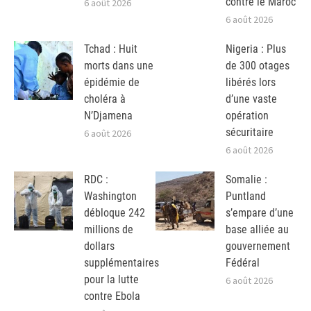
contre le Maroc
6 août 2026
6 août 2026
Tchad : Huit
Nigeria : Plus
morts dans une
de 300 otages
épidémie de
libérés lors
choléra à
d’une vaste
N’Djamena
opération
sécuritaire
6 août 2026
6 août 2026
RDC :
Somalie :
Washington
Puntland
débloque 242
s’empare d’une
millions de
base alliée au
dollars
gouvernement
supplémentaires
Fédéral
pour la lutte
6 août 2026
contre Ebola