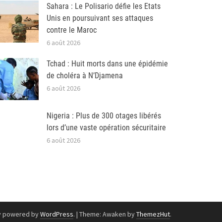
Sahara : Le Polisario défie les Etats
Unis en poursuivant ses attaques
contre le Maroc
6 août 2026
Tchad : Huit morts dans une épidémie
de choléra à N’Djamena
6 août 2026
Nigeria : Plus de 300 otages libérés
lors d’une vaste opération sécuritaire
6 août 2026
y powered by
WordPress
.
|
Theme: Awaken by
ThemezHut
.