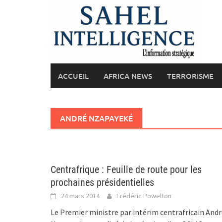
Skip
to
content
ACCUEIL
AFRICA NEWS
TERRORISME
ANDRÉ NZAPAYEKÉ
Centrafrique : Feuille de route pour les
prochaines présidentielles
24 mars 2014
Frédéric Powelton
Le Premier ministre par intérim centrafricain And