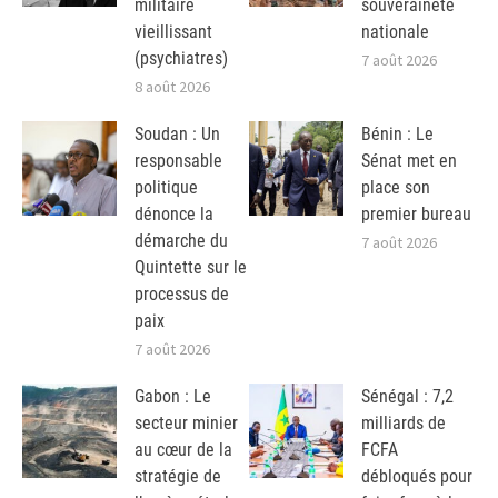
militaire
souveraineté
vieillissant
nationale
(psychiatres)
7 août 2026
8 août 2026
Soudan : Un
Bénin : Le
responsable
Sénat met en
politique
place son
dénonce la
premier bureau
démarche du
7 août 2026
Quintette sur le
processus de
paix
7 août 2026
Gabon : Le
Sénégal : 7,2
secteur minier
milliards de
au cœur de la
FCFA
stratégie de
débloqués pour