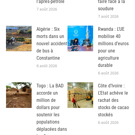
l’après-pétrole
faire face à la
soudure
7 août 2026
7 août 2026
Algérie : Six
Rwanda : L’UE
morts dans un
mobilise 40
nouvel accident
millions d’euros
de bus à
pour une
Constantine
agriculture
durable
6 août 2026
6 août 2026
Togo : La BAD
Côte d’Ivoire :
accorde un
L’Etat achève le
million de
rachat des
dollars pour
stocks de cacao
soutenir les
stockés
populations
6 août 2026
déplacées dans