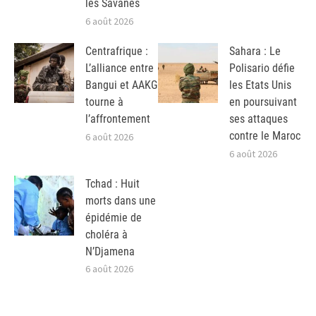
les Savanes
6 août 2026
Centrafrique :
Sahara : Le
L’alliance entre
Polisario défie
Bangui et AAKG
les Etats Unis
tourne à
en poursuivant
l’affrontement
ses attaques
contre le Maroc
6 août 2026
6 août 2026
Tchad : Huit
morts dans une
épidémie de
choléra à
N’Djamena
6 août 2026