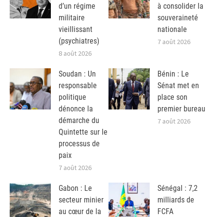
d’un régime
à consolider la
militaire
souveraineté
vieillissant
nationale
(psychiatres)
7 août 2026
8 août 2026
Soudan : Un
Bénin : Le
responsable
Sénat met en
politique
place son
dénonce la
premier bureau
démarche du
7 août 2026
Quintette sur le
processus de
paix
7 août 2026
Gabon : Le
Sénégal : 7,2
secteur minier
milliards de
au cœur de la
FCFA