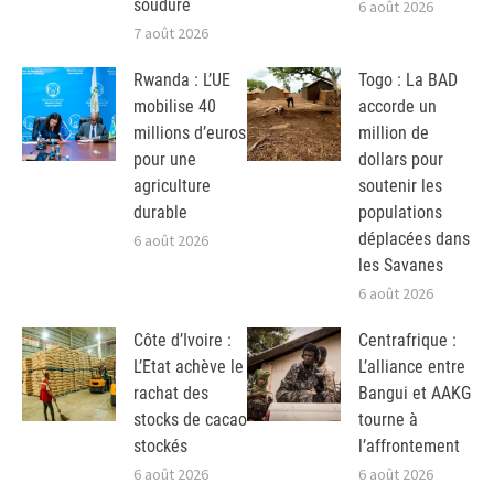
soudure
6 août 2026
7 août 2026
Rwanda : L’UE
Togo : La BAD
mobilise 40
accorde un
millions d’euros
million de
pour une
dollars pour
agriculture
soutenir les
durable
populations
déplacées dans
6 août 2026
les Savanes
6 août 2026
Côte d’Ivoire :
Centrafrique :
L’Etat achève le
L’alliance entre
rachat des
Bangui et AAKG
stocks de cacao
tourne à
stockés
l’affrontement
6 août 2026
6 août 2026