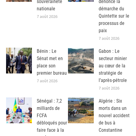
souveraineté
dénonce la
nationale
démarche du
Quintette sur le
7 août 2026
processus de
paix
7 août 2026
Bénin : Le
Gabon : Le
Sénat met en
secteur minier
place son
au cœur de la
premier bureau
stratégie de
l’après-pétrole
7 août 2026
7 août 2026
Sénégal : 7,2
Algérie : Six
milliards de
morts dans un
FCFA
nouvel accident
débloqués pour
de bus à
faire face à la
Constantine