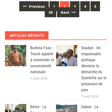
Posts
Previous
1
2
3
4
5
…
navigation
39
Next
ARTICLES RÉCENTS
Burkina Faso :
Soudan : Un
Traoré appelle
responsable
à consolider la
politique
souveraineté
dénonce la
nationale
démarche du
Quintette sur le
7 août 2026
processus de
paix
7 août 2026
Bénin : Le
Gabon : Le