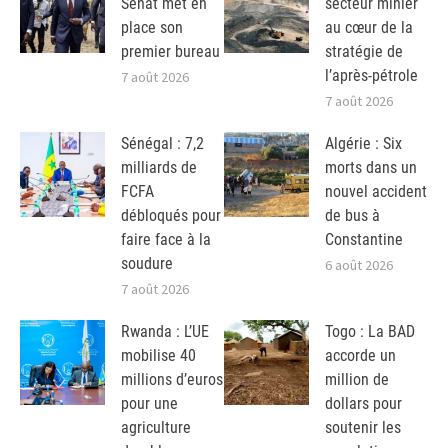
Sénat met en
secteur minier
place son
au cœur de la
premier bureau
stratégie de
l’après-pétrole
7 août 2026
7 août 2026
Sénégal : 7,2
Algérie : Six
milliards de
morts dans un
FCFA
nouvel accident
débloqués pour
de bus à
faire face à la
Constantine
soudure
6 août 2026
7 août 2026
Rwanda : L’UE
Togo : La BAD
mobilise 40
accorde un
millions d’euros
million de
pour une
dollars pour
agriculture
soutenir les