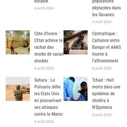
durable
populations
déplacées dans
6 août 2026
les Savanes
6 août 2026
Côte d’Ivoire :
Centrafrique :
L’Etat achève le
L’alliance entre
rachat des
Bangui et AAKG
stocks de cacao
tourne à
stockés
l’affrontement
6 août 2026
6 août 2026
Sahara : Le
Tchad : Huit
Polisario défie
morts dans une
les Etats Unis
épidémie de
en poursuivant
choléra à
ses attaques
N’Djamena
contre le Maroc
6 août 2026
6 août 2026