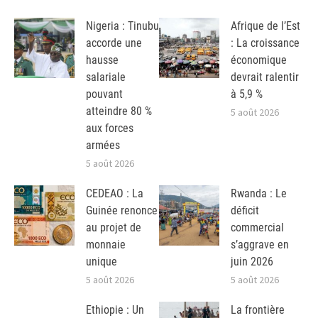
Nigeria : Tinubu
Afrique de l’Est
accorde une
: La croissance
hausse
économique
salariale
devrait ralentir
pouvant
à 5,9 %
atteindre 80 %
5 août 2026
aux forces
armées
5 août 2026
CEDEAO : La
Rwanda : Le
Guinée renonce
déficit
au projet de
commercial
monnaie
s’aggrave en
unique
juin 2026
5 août 2026
5 août 2026
Ethiopie : Un
La frontière