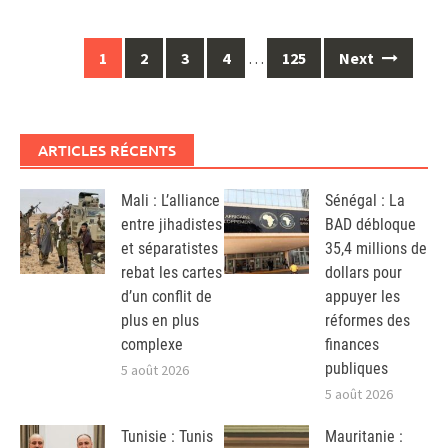
Posts
1
2
3
4
…
125
Next
navigation
ARTICLES RÉCENTS
Mali : L’alliance
Sénégal : La
entre jihadistes
BAD débloque
et séparatistes
35,4 millions de
rebat les cartes
dollars pour
d’un conflit de
appuyer les
plus en plus
réformes des
complexe
finances
publiques
5 août 2026
5 août 2026
Tunisie : Tunis
Mauritanie :