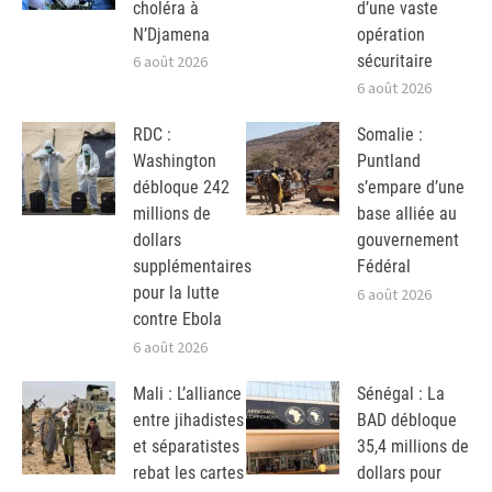
choléra à
d’une vaste
N’Djamena
opération
sécuritaire
6 août 2026
6 août 2026
RDC :
Somalie :
Washington
Puntland
débloque 242
s’empare d’une
millions de
base alliée au
dollars
gouvernement
supplémentaires
Fédéral
pour la lutte
6 août 2026
contre Ebola
6 août 2026
Mali : L’alliance
Sénégal : La
entre jihadistes
BAD débloque
et séparatistes
35,4 millions de
rebat les cartes
dollars pour