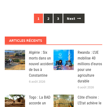
Posts
1
2
3
Next
navigation
ARTICLES RÉCENTS
Algérie : Six
Rwanda : L’UE
morts dans un
mobilise 40
nouvel accident
millions d’euros
de bus à
pour une
Constantine
agriculture
durable
6 août 2026
6 août 2026
Togo : La BAD
Côte d’Ivoire :
accorde un
L’Etat achève le