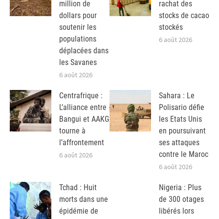
million de
rachat des
dollars pour
stocks de cacao
soutenir les
stockés
populations
6 août 2026
déplacées dans
les Savanes
6 août 2026
Centrafrique :
Sahara : Le
L’alliance entre
Polisario défie
Bangui et AAKG
les Etats Unis
tourne à
en poursuivant
l’affrontement
ses attaques
contre le Maroc
6 août 2026
6 août 2026
Tchad : Huit
Nigeria : Plus
morts dans une
de 300 otages
épidémie de
libérés lors