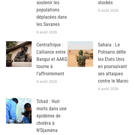
soutenir les
stockés
populations
6 août 2026
déplacées dans
les Savanes
6 août 2026
Centrafrique :
Sahara : Le
L’alliance entre
Polisario défie
Bangui et AAKG
les Etats Unis
tourne à
en poursuivant
l’affrontement
ses attaques
contre le Maroc
6 août 2026
6 août 2026
Tchad : Huit
morts dans une
épidémie de
choléra à
N’Djamena