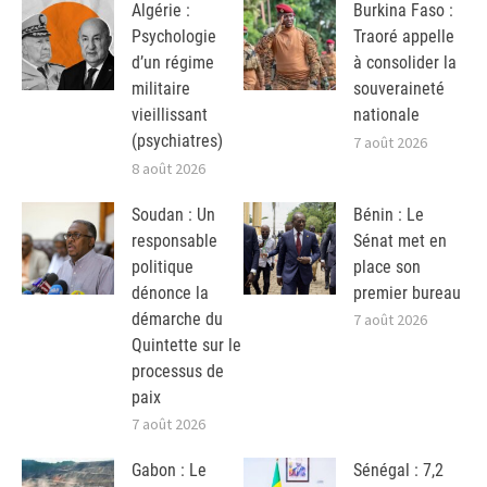
Algérie :
Burkina Faso :
Psychologie
Traoré appelle
d’un régime
à consolider la
militaire
souveraineté
vieillissant
nationale
(psychiatres)
7 août 2026
8 août 2026
Soudan : Un
Bénin : Le
responsable
Sénat met en
politique
place son
dénonce la
premier bureau
démarche du
7 août 2026
Quintette sur le
processus de
paix
7 août 2026
Gabon : Le
Sénégal : 7,2