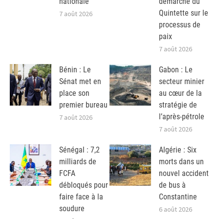
nationale
démarche du
Quintette sur le
7 août 2026
processus de
paix
7 août 2026
Bénin : Le
Gabon : Le
Sénat met en
secteur minier
place son
au cœur de la
premier bureau
stratégie de
l’après-pétrole
7 août 2026
7 août 2026
Sénégal : 7,2
Algérie : Six
milliards de
morts dans un
FCFA
nouvel accident
débloqués pour
de bus à
faire face à la
Constantine
soudure
6 août 2026