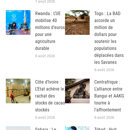
7 août 2026
Rwanda : L’UE
Togo : La BAD
mobilise 40
accorde un
millions d’euros
million de
pour une
dollars pour
agriculture
soutenir les
durable
populations
déplacées dans
6 août 2026
les Savanes
6 août 2026
Côte d’Ivoire :
Centrafrique :
L’Etat achève le
L’alliance entre
rachat des
Bangui et AAKG
stocks de cacao
tourne à
stockés
l’affrontement
6 août 2026
6 août 2026
Sahara : Le
Tchad : Huit