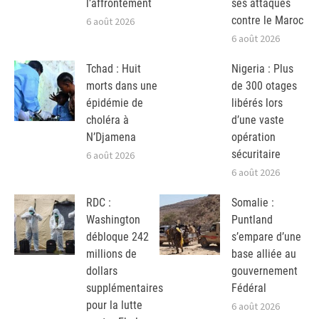
l’affrontement
ses attaques
contre le Maroc
6 août 2026
6 août 2026
Tchad : Huit
Nigeria : Plus
morts dans une
de 300 otages
épidémie de
libérés lors
choléra à
d’une vaste
N’Djamena
opération
sécuritaire
6 août 2026
6 août 2026
RDC :
Somalie :
Washington
Puntland
débloque 242
s’empare d’une
millions de
base alliée au
dollars
gouvernement
supplémentaires
Fédéral
pour la lutte
6 août 2026