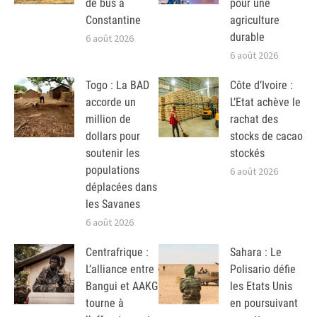
de bus à
pour une
Constantine
agriculture
durable
6 août 2026
6 août 2026
Togo : La BAD
Côte d’Ivoire :
accorde un
L’Etat achève le
million de
rachat des
dollars pour
stocks de cacao
soutenir les
stockés
populations
6 août 2026
déplacées dans
les Savanes
6 août 2026
Centrafrique :
Sahara : Le
L’alliance entre
Polisario défie
Bangui et AAKG
les Etats Unis
tourne à
en poursuivant