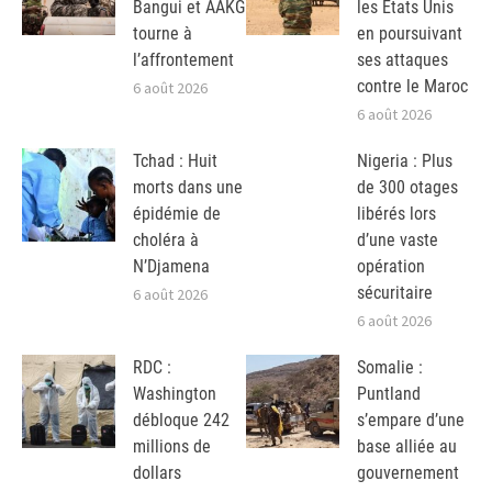
Bangui et AAKG
les Etats Unis
tourne à
en poursuivant
l’affrontement
ses attaques
contre le Maroc
6 août 2026
6 août 2026
Tchad : Huit
Nigeria : Plus
morts dans une
de 300 otages
épidémie de
libérés lors
choléra à
d’une vaste
N’Djamena
opération
sécuritaire
6 août 2026
6 août 2026
RDC :
Somalie :
Washington
Puntland
débloque 242
s’empare d’une
millions de
base alliée au
dollars
gouvernement