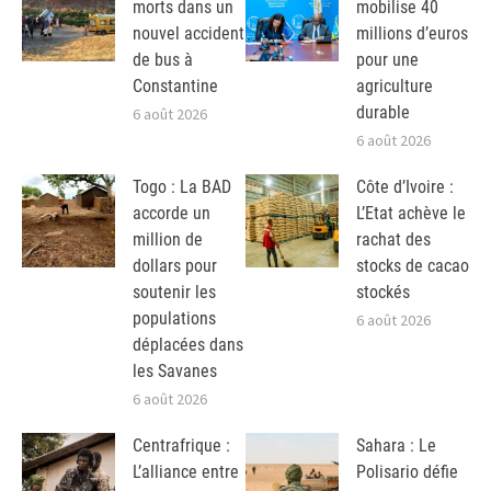
morts dans un
mobilise 40
nouvel accident
millions d’euros
de bus à
pour une
Constantine
agriculture
durable
6 août 2026
6 août 2026
Togo : La BAD
Côte d’Ivoire :
accorde un
L’Etat achève le
million de
rachat des
dollars pour
stocks de cacao
soutenir les
stockés
populations
6 août 2026
déplacées dans
les Savanes
6 août 2026
Centrafrique :
Sahara : Le
L’alliance entre
Polisario défie