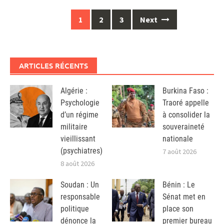
Posts
1
2
3
Next
navigation
ARTICLES RÉCENTS
Algérie :
Burkina Faso :
Psychologie
Traoré appelle
d’un régime
à consolider la
militaire
souveraineté
vieillissant
nationale
(psychiatres)
7 août 2026
8 août 2026
Soudan : Un
Bénin : Le
responsable
Sénat met en
politique
place son
dénonce la
premier bureau