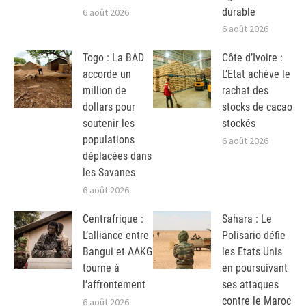
durable
6 août 2026
6 août 2026
Togo : La BAD
Côte d’Ivoire :
accorde un
L’Etat achève le
million de
rachat des
dollars pour
stocks de cacao
soutenir les
stockés
populations
6 août 2026
déplacées dans
les Savanes
6 août 2026
Centrafrique :
Sahara : Le
L’alliance entre
Polisario défie
Bangui et AAKG
les Etats Unis
tourne à
en poursuivant
l’affrontement
ses attaques
contre le Maroc
6 août 2026