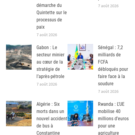
démarche du
7 août 2026
Quintette sur le
processus de
paix
7 août 2026
Gabon : Le
Sénégal : 7,2
secteur minier
milliards de
au cœur de la
FCFA
stratégie de
débloqués pour
l’après-pétrole
faire face à la
soudure
7 août 2026
7 août 2026
Algérie : Six
Rwanda : L’UE
morts dans un
mobilise 40
nouvel accident
millions d’euros
de bus à
pour une
Constantine
agriculture