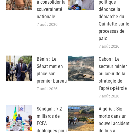
à consolider la
politique
souveraineté
dénonce la
nationale
démarche du
Quintette sur le
7 août 2026
processus de
paix
7 août 2026
Bénin : Le
Gabon : Le
Sénat met en
secteur minier
place son
au cœur de la
premier bureau
stratégie de
l’après-pétrole
7 août 2026
7 août 2026
Sénégal : 7,2
Algérie : Six
milliards de
morts dans un
FCFA
nouvel accident
débloqués pour
de bus à