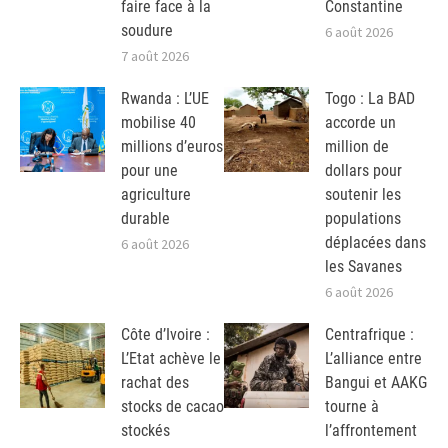
faire face à la
Constantine
soudure
6 août 2026
7 août 2026
Rwanda : L’UE
Togo : La BAD
mobilise 40
accorde un
millions d’euros
million de
pour une
dollars pour
agriculture
soutenir les
durable
populations
déplacées dans
6 août 2026
les Savanes
6 août 2026
Côte d’Ivoire :
Centrafrique :
L’Etat achève le
L’alliance entre
rachat des
Bangui et AAKG
stocks de cacao
tourne à
stockés
l’affrontement