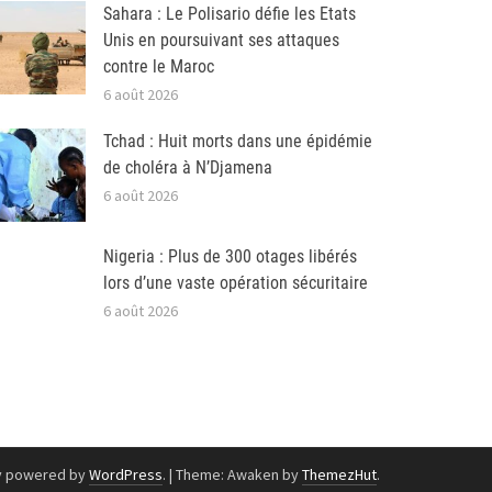
Sahara : Le Polisario défie les Etats
Unis en poursuivant ses attaques
contre le Maroc
6 août 2026
Tchad : Huit morts dans une épidémie
de choléra à N’Djamena
6 août 2026
Nigeria : Plus de 300 otages libérés
lors d’une vaste opération sécuritaire
6 août 2026
y powered by
WordPress
.
|
Theme: Awaken by
ThemezHut
.