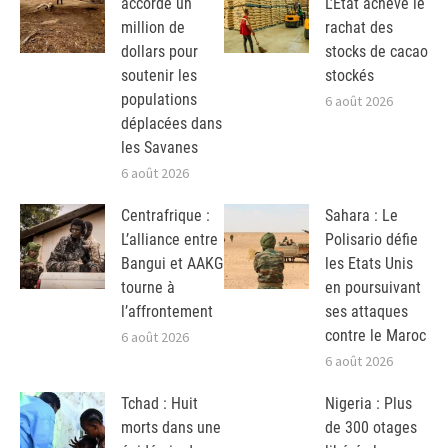
accorde un
L’Etat achève le
million de
rachat des
dollars pour
stocks de cacao
soutenir les
stockés
populations
6 août 2026
déplacées dans
les Savanes
6 août 2026
Centrafrique :
Sahara : Le
L’alliance entre
Polisario défie
Bangui et AAKG
les Etats Unis
tourne à
en poursuivant
l’affrontement
ses attaques
contre le Maroc
6 août 2026
6 août 2026
Tchad : Huit
Nigeria : Plus
morts dans une
de 300 otages