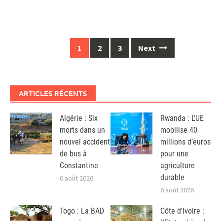
Posts
1
2
3
Next
navigation
ARTICLES RÉCENTS
Algérie : Six
Rwanda : L’UE
morts dans un
mobilise 40
nouvel accident
millions d’euros
de bus à
pour une
Constantine
agriculture
durable
6 août 2026
6 août 2026
Togo : La BAD
Côte d’Ivoire :