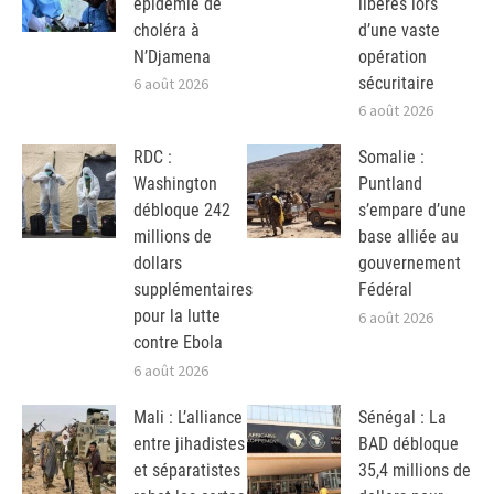
épidémie de
libérés lors
choléra à
d’une vaste
N’Djamena
opération
sécuritaire
6 août 2026
6 août 2026
RDC :
Somalie :
Washington
Puntland
débloque 242
s’empare d’une
millions de
base alliée au
dollars
gouvernement
supplémentaires
Fédéral
pour la lutte
6 août 2026
contre Ebola
6 août 2026
Mali : L’alliance
Sénégal : La
entre jihadistes
BAD débloque
et séparatistes
35,4 millions de