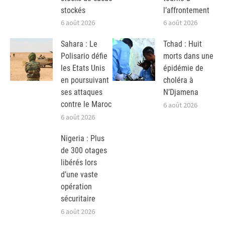
stockés
l’affrontement
6 août 2026
6 août 2026
Sahara : Le
Tchad : Huit
Polisario défie
morts dans une
les Etats Unis
épidémie de
en poursuivant
choléra à
ses attaques
N’Djamena
contre le Maroc
6 août 2026
6 août 2026
Nigeria : Plus
de 300 otages
libérés lors
d’une vaste
opération
sécuritaire
6 août 2026