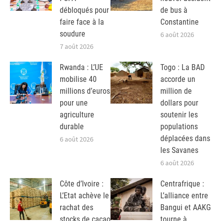
débloqués pour
de bus à
faire face à la
Constantine
soudure
6 août 2026
7 août 2026
Rwanda : L’UE
Togo : La BAD
mobilise 40
accorde un
millions d’euros
million de
pour une
dollars pour
agriculture
soutenir les
durable
populations
déplacées dans
6 août 2026
les Savanes
6 août 2026
Côte d’Ivoire :
Centrafrique :
L’Etat achève le
L’alliance entre
rachat des
Bangui et AAKG
stocks de cacao
tourne à