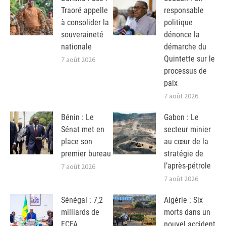
Traoré appelle
responsable
à consolider la
politique
souveraineté
dénonce la
nationale
démarche du
Quintette sur le
7 août 2026
processus de
paix
7 août 2026
Bénin : Le
Gabon : Le
Sénat met en
secteur minier
place son
au cœur de la
premier bureau
stratégie de
l’après-pétrole
7 août 2026
7 août 2026
Sénégal : 7,2
Algérie : Six
milliards de
morts dans un
FCFA
nouvel accident