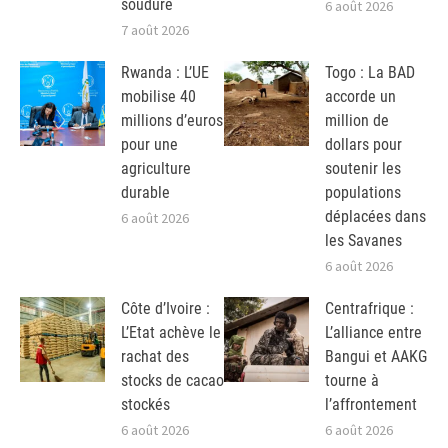
soudure
6 août 2026
7 août 2026
Rwanda : L’UE
Togo : La BAD
mobilise 40
accorde un
millions d’euros
million de
pour une
dollars pour
agriculture
soutenir les
durable
populations
déplacées dans
6 août 2026
les Savanes
6 août 2026
Côte d’Ivoire :
Centrafrique :
L’Etat achève le
L’alliance entre
rachat des
Bangui et AAKG
stocks de cacao
tourne à
stockés
l’affrontement
6 août 2026
6 août 2026