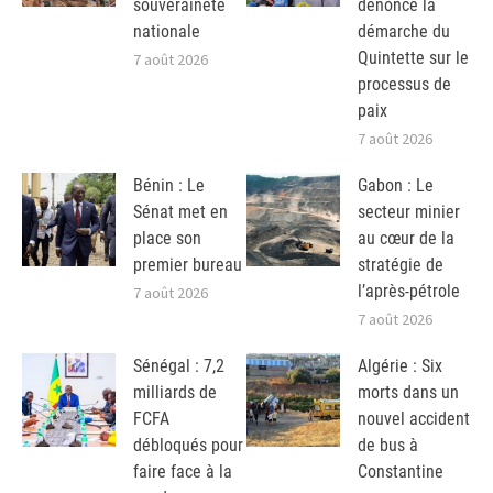
souveraineté
dénonce la
nationale
démarche du
Quintette sur le
7 août 2026
processus de
paix
7 août 2026
Bénin : Le
Gabon : Le
Sénat met en
secteur minier
place son
au cœur de la
premier bureau
stratégie de
l’après-pétrole
7 août 2026
7 août 2026
Sénégal : 7,2
Algérie : Six
milliards de
morts dans un
FCFA
nouvel accident
débloqués pour
de bus à
faire face à la
Constantine