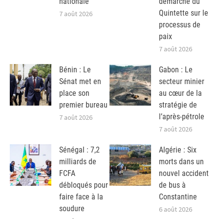
nationale
démarche du
Quintette sur le
7 août 2026
processus de
paix
7 août 2026
Bénin : Le
Gabon : Le
Sénat met en
secteur minier
place son
au cœur de la
premier bureau
stratégie de
l’après-pétrole
7 août 2026
7 août 2026
Sénégal : 7,2
Algérie : Six
milliards de
morts dans un
FCFA
nouvel accident
débloqués pour
de bus à
faire face à la
Constantine
soudure
6 août 2026