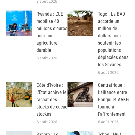
7 août 2026
Rwanda : L’UE
Togo : La BAD
mobilise 40
accorde un
millions d’euros
million de
pour une
dollars pour
agriculture
soutenir les
durable
populations
déplacées dans
6 août 2026
les Savanes
6 août 2026
Côte d’Ivoire :
Centrafrique :
L’Etat achève le
L’alliance entre
rachat des
Bangui et AAKG
stocks de cacao
tourne à
stockés
l’affrontement
6 août 2026
6 août 2026
Sahara : Le
Tchad : Huit