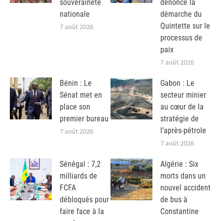
souveraineté
dénonce la
nationale
démarche du
Quintette sur le
7 août 2026
processus de
paix
7 août 2026
Bénin : Le
Gabon : Le
Sénat met en
secteur minier
place son
au cœur de la
premier bureau
stratégie de
l’après-pétrole
7 août 2026
7 août 2026
Sénégal : 7,2
Algérie : Six
milliards de
morts dans un
FCFA
nouvel accident
débloqués pour
de bus à
faire face à la
Constantine