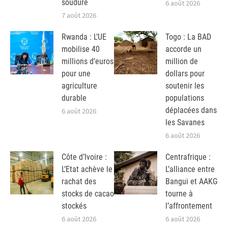
soudure
6 août 2026
7 août 2026
Rwanda : L’UE
Togo : La BAD
mobilise 40
accorde un
millions d’euros
million de
pour une
dollars pour
agriculture
soutenir les
durable
populations
déplacées dans
6 août 2026
les Savanes
6 août 2026
Côte d’Ivoire :
Centrafrique :
L’Etat achève le
L’alliance entre
rachat des
Bangui et AAKG
stocks de cacao
tourne à
stockés
l’affrontement
6 août 2026
6 août 2026