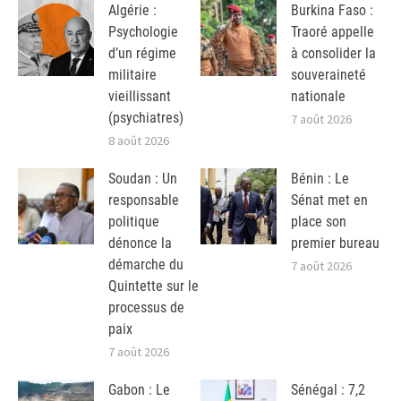
Algérie :
Burkina Faso :
Psychologie
Traoré appelle
d’un régime
à consolider la
militaire
souveraineté
vieillissant
nationale
(psychiatres)
7 août 2026
8 août 2026
Soudan : Un
Bénin : Le
responsable
Sénat met en
politique
place son
dénonce la
premier bureau
démarche du
7 août 2026
Quintette sur le
processus de
paix
7 août 2026
Gabon : Le
Sénégal : 7,2