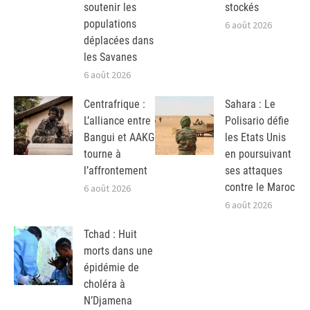
soutenir les
stockés
populations
6 août 2026
déplacées dans
les Savanes
6 août 2026
Centrafrique :
Sahara : Le
L’alliance entre
Polisario défie
Bangui et AAKG
les Etats Unis
tourne à
en poursuivant
l’affrontement
ses attaques
contre le Maroc
6 août 2026
6 août 2026
Tchad : Huit
morts dans une
épidémie de
choléra à
N’Djamena