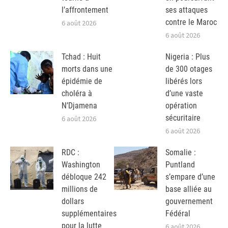
l’affrontement
ses attaques
contre le Maroc
6 août 2026
6 août 2026
Tchad : Huit
Nigeria : Plus
morts dans une
de 300 otages
épidémie de
libérés lors
choléra à
d’une vaste
N’Djamena
opération
sécuritaire
6 août 2026
6 août 2026
RDC :
Somalie :
Washington
Puntland
débloque 242
s’empare d’une
millions de
base alliée au
dollars
gouvernement
supplémentaires
Fédéral
pour la lutte
6 août 2026