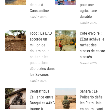
de bus à
pour une
Constantine
agriculture
durable
6 août 2026
6 août 2026
Togo : La BAD
Côte d’Ivoire :
accorde un
L’Etat achève le
million de
rachat des
dollars pour
stocks de cacao
soutenir les
stockés
populations
6 août 2026
déplacées dans
les Savanes
6 août 2026
Centrafrique :
Sahara : Le
L’alliance entre
Polisario défie
Bangui et AAKG
les Etats Unis
tourne à
en poursuivant