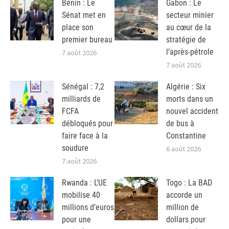
Bénin : Le
Gabon : Le
Sénat met en
secteur minier
place son
au cœur de la
premier bureau
stratégie de
l’après-pétrole
7 août 2026
7 août 2026
Sénégal : 7,2
Algérie : Six
milliards de
morts dans un
FCFA
nouvel accident
débloqués pour
de bus à
faire face à la
Constantine
soudure
6 août 2026
7 août 2026
Rwanda : L’UE
Togo : La BAD
mobilise 40
accorde un
millions d’euros
million de
pour une
dollars pour