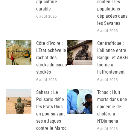
agriculture
soutenir les
durable
populations
déplacées dans
6 août 2026
les Savanes
6 août 2026
Côte d’Ivoire :
Centrafrique :
L’Etat achève le
L’alliance entre
rachat des
Bangui et AAKG
stocks de cacao
tourne à
stockés
l’affrontement
6 août 2026
6 août 2026
Sahara : Le
Tchad : Huit
Polisario défie
morts dans une
les Etats Unis
épidémie de
en poursuivant
choléra à
ses attaques
N’Djamena
contre le Maroc
6 août 2026