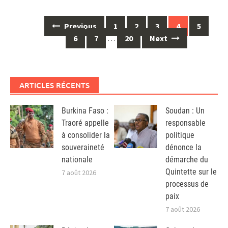
Posts
Previous
1
2
3
4
5
navigation
6
7
…
20
Next
ARTICLES RÉCENTS
Burkina Faso :
Soudan : Un
Traoré appelle
responsable
à consolider la
politique
souveraineté
dénonce la
nationale
démarche du
Quintette sur le
7 août 2026
processus de
paix
7 août 2026