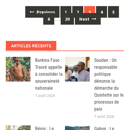
Posts
Previous
1
2
3
4
5
navigation
6
…
20
Next
ARTICLES RÉCENTS
Burkina Faso :
Soudan : Un
Traoré appelle
responsable
à consolider la
politique
souveraineté
dénonce la
nationale
démarche du
Quintette sur le
7 août 2026
processus de
paix
7 août 2026
Bénin : Le
Gabon : Le