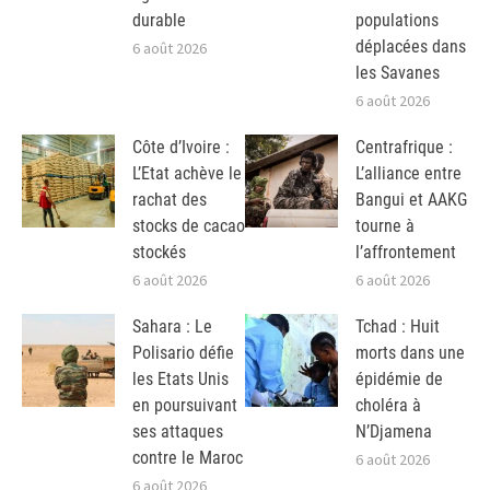
durable
populations
déplacées dans
6 août 2026
les Savanes
6 août 2026
Côte d’Ivoire :
Centrafrique :
L’Etat achève le
L’alliance entre
rachat des
Bangui et AAKG
stocks de cacao
tourne à
stockés
l’affrontement
6 août 2026
6 août 2026
Sahara : Le
Tchad : Huit
Polisario défie
morts dans une
les Etats Unis
épidémie de
en poursuivant
choléra à
ses attaques
N’Djamena
contre le Maroc
6 août 2026
6 août 2026