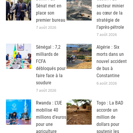
Sénat met en
secteur minier
place son
au cœur de la
premier bureau
stratégie de
l’après-pétrole
7 août 2026
7 août 2026
Sénégal : 7,2
Algérie : Six
milliards de
morts dans un
FCFA
nouvel accident
débloqués pour
de bus à
faire face à la
Constantine
soudure
6 août 2026
7 août 2026
Rwanda : L’UE
Togo : La BAD
mobilise 40
accorde un
millions d’euros
million de
pour une
dollars pour
agriculture
soutenir les