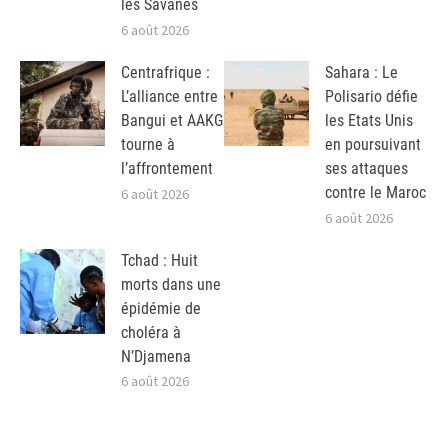
les Savanes
6 août 2026
Centrafrique :
Sahara : Le
L’alliance entre
Polisario défie
Bangui et AAKG
les Etats Unis
tourne à
en poursuivant
l’affrontement
ses attaques
contre le Maroc
6 août 2026
6 août 2026
Tchad : Huit
morts dans une
épidémie de
choléra à
N’Djamena
6 août 2026