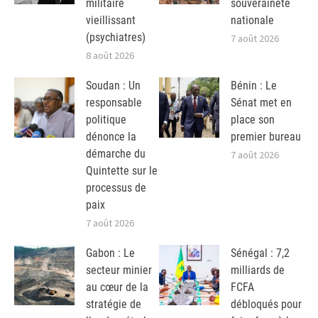
militaire
souveraineté
vieillissant
nationale
(psychiatres)
7 août 2026
8 août 2026
Soudan : Un
Bénin : Le
responsable
Sénat met en
politique
place son
dénonce la
premier bureau
démarche du
7 août 2026
Quintette sur le
processus de
paix
7 août 2026
Gabon : Le
Sénégal : 7,2
secteur minier
milliards de
au cœur de la
FCFA
stratégie de
débloqués pour