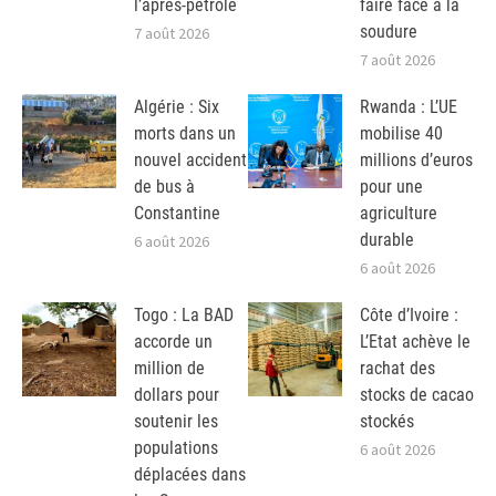
l’après-pétrole
faire face à la
soudure
7 août 2026
7 août 2026
Algérie : Six
Rwanda : L’UE
morts dans un
mobilise 40
nouvel accident
millions d’euros
de bus à
pour une
Constantine
agriculture
durable
6 août 2026
6 août 2026
Togo : La BAD
Côte d’Ivoire :
accorde un
L’Etat achève le
million de
rachat des
dollars pour
stocks de cacao
soutenir les
stockés
populations
6 août 2026
déplacées dans