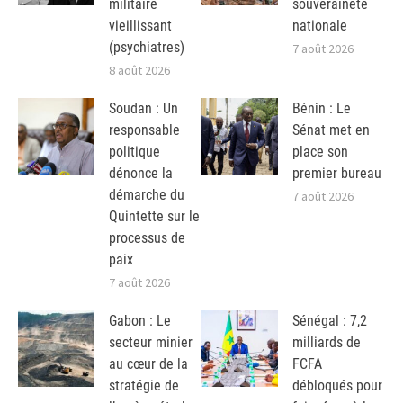
militaire
souveraineté
vieillissant
nationale
(psychiatres)
7 août 2026
8 août 2026
Soudan : Un
Bénin : Le
responsable
Sénat met en
politique
place son
dénonce la
premier bureau
démarche du
7 août 2026
Quintette sur le
processus de
paix
7 août 2026
Gabon : Le
Sénégal : 7,2
secteur minier
milliards de
au cœur de la
FCFA
stratégie de
débloqués pour