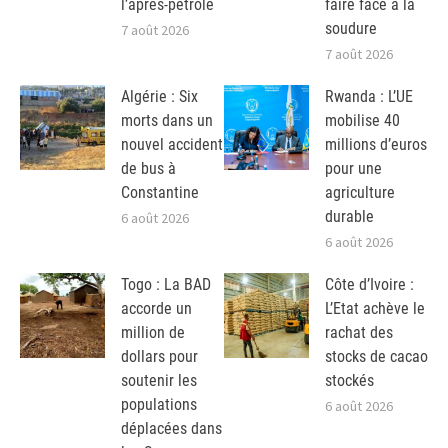
l’après-pétrole
faire face à la
soudure
7 août 2026
7 août 2026
Algérie : Six
Rwanda : L’UE
morts dans un
mobilise 40
nouvel accident
millions d’euros
de bus à
pour une
Constantine
agriculture
durable
6 août 2026
6 août 2026
Togo : La BAD
Côte d’Ivoire :
accorde un
L’Etat achève le
million de
rachat des
dollars pour
stocks de cacao
soutenir les
stockés
populations
6 août 2026
déplacées dans