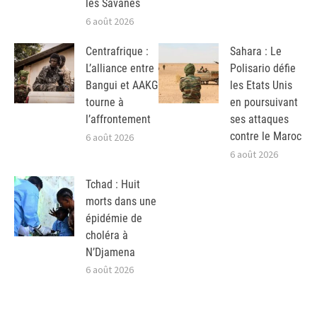
les Savanes
6 août 2026
Centrafrique :
Sahara : Le
L’alliance entre
Polisario défie
Bangui et AAKG
les Etats Unis
tourne à
en poursuivant
l’affrontement
ses attaques
contre le Maroc
6 août 2026
6 août 2026
Tchad : Huit
morts dans une
épidémie de
choléra à
N’Djamena
6 août 2026