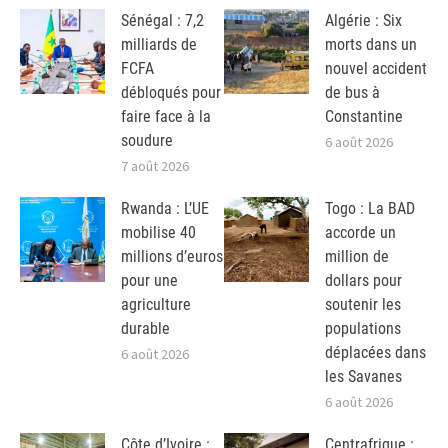
Sénégal : 7,2
Algérie : Six
milliards de
morts dans un
FCFA
nouvel accident
débloqués pour
de bus à
faire face à la
Constantine
soudure
6 août 2026
7 août 2026
Rwanda : L’UE
Togo : La BAD
mobilise 40
accorde un
millions d’euros
million de
pour une
dollars pour
agriculture
soutenir les
durable
populations
déplacées dans
6 août 2026
les Savanes
6 août 2026
Côte d’Ivoire :
Centrafrique :