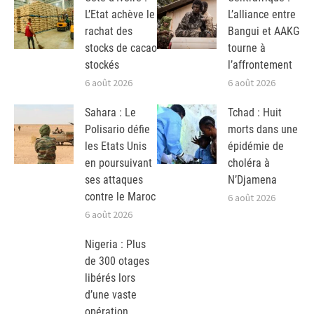
L’Etat achève le
L’alliance entre
rachat des
Bangui et AAKG
stocks de cacao
tourne à
stockés
l’affrontement
6 août 2026
6 août 2026
Sahara : Le
Tchad : Huit
Polisario défie
morts dans une
les Etats Unis
épidémie de
en poursuivant
choléra à
ses attaques
N’Djamena
contre le Maroc
6 août 2026
6 août 2026
Nigeria : Plus
de 300 otages
libérés lors
d’une vaste
opération