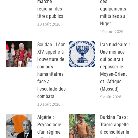
marché
des
régional des
équipements
titres publics
militaires au
Niger
10 août 2026
10 août 2026
Soudan : Léon
Iran nucléaire :
XIV appelle à
Une menace
l’ouverture de
qui pourrait
couloirs
dépasser le
humanitaires
Moyen-Orient
face à
et l’Afrique
l’escalade des
(Mossad)
combats
9 août 2026
10 août 2026
Algérie :
Burkina Faso :
Psychologie
Traoré appelle
d’un régime
à consolider la