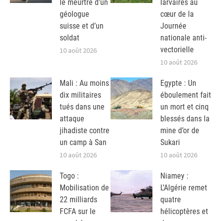
le meurtre d’un
larvaires au
géologue
cœur de la
suisse et d’un
Journée
soldat
nationale anti-
vectorielle
10 août 2026
10 août 2026
Mali : Au moins
Egypte : Un
dix militaires
éboulement fait
tués dans une
un mort et cinq
attaque
blessés dans la
jihadiste contre
mine d’or de
un camp à San
Sukari
10 août 2026
10 août 2026
Togo :
Niamey :
Mobilisation de
L’Algérie remet
22 milliards
quatre
FCFA sur le
hélicoptères et