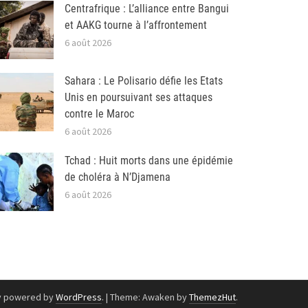
Centrafrique : L’alliance entre Bangui
et AAKG tourne à l’affrontement
6 août 2026
Sahara : Le Polisario défie les Etats
Unis en poursuivant ses attaques
contre le Maroc
6 août 2026
Tchad : Huit morts dans une épidémie
de choléra à N’Djamena
6 août 2026
y powered by
WordPress
.
|
Theme: Awaken by
ThemezHut
.