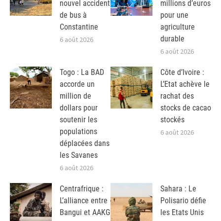
nouvel accident
millions d’euros
de bus à
pour une
Constantine
agriculture
durable
6 août 2026
6 août 2026
Togo : La BAD
Côte d’Ivoire :
accorde un
L’Etat achève le
million de
rachat des
dollars pour
stocks de cacao
soutenir les
stockés
populations
6 août 2026
déplacées dans
les Savanes
6 août 2026
Centrafrique :
Sahara : Le
L’alliance entre
Polisario défie
Bangui et AAKG
les Etats Unis