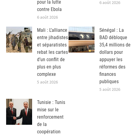
pour la lutte
6 août 2026
contre Ebola
6 août 2026
Mali : L’alliance
Sénégal : La
entre jihadistes
BAD débloque
et séparatistes
35,4 millions de
rebat les cartes
dollars pour
d’un conflit de
appuyer les
plus en plus
réformes des
complexe
finances
publiques
5 août 2026
5 août 2026
Tunisie : Tunis
mise sur le
renforcement
de la
coopération