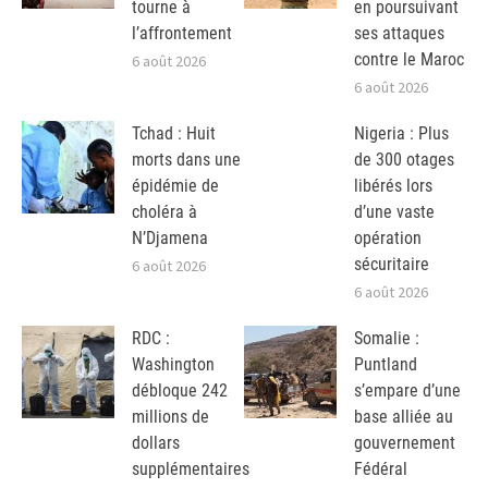
tourne à
en poursuivant
l’affrontement
ses attaques
contre le Maroc
6 août 2026
6 août 2026
Tchad : Huit
Nigeria : Plus
morts dans une
de 300 otages
épidémie de
libérés lors
choléra à
d’une vaste
N’Djamena
opération
sécuritaire
6 août 2026
6 août 2026
RDC :
Somalie :
Washington
Puntland
débloque 242
s’empare d’une
millions de
base alliée au
dollars
gouvernement
supplémentaires
Fédéral