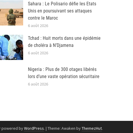
Sahara : Le Polisario défie les Etats
Unis en poursuivant ses attaques
contre le Maroc
6 août 2026
Tchad : Huit morts dans une épidémie
de choléra à N’Djamena
6 août 2026
Nigeria : Plus de 300 otages libérés
lors d’une vaste opération sécuritaire
6 août 2026
y powered by
WordPress
.
|
Theme: Awaken by
ThemezHut
.