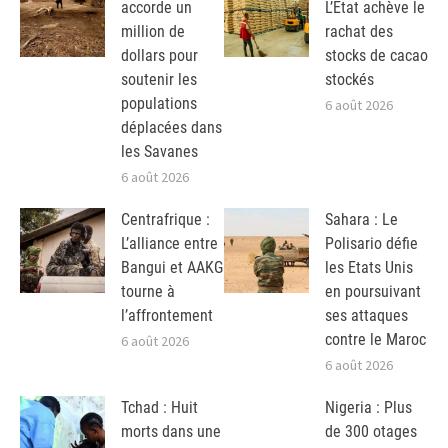
accorde un
L’Etat achève le
million de
rachat des
dollars pour
stocks de cacao
soutenir les
stockés
populations
6 août 2026
déplacées dans
les Savanes
6 août 2026
Centrafrique :
Sahara : Le
L’alliance entre
Polisario défie
Bangui et AAKG
les Etats Unis
tourne à
en poursuivant
l’affrontement
ses attaques
contre le Maroc
6 août 2026
6 août 2026
Tchad : Huit
Nigeria : Plus
morts dans une
de 300 otages