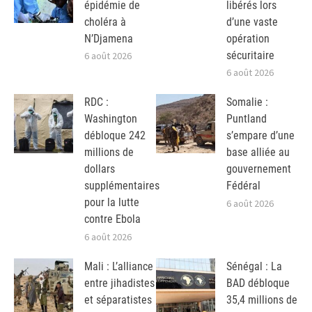
épidémie de
libérés lors
choléra à
d’une vaste
N’Djamena
opération
sécuritaire
6 août 2026
6 août 2026
RDC :
Somalie :
Washington
Puntland
débloque 242
s’empare d’une
millions de
base alliée au
dollars
gouvernement
supplémentaires
Fédéral
pour la lutte
6 août 2026
contre Ebola
6 août 2026
Mali : L’alliance
Sénégal : La
entre jihadistes
BAD débloque
et séparatistes
35,4 millions de