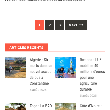
Posts
1
2
3
Next
navigation
ARTICLES RÉCENTS
Algérie : Six
Rwanda : L’UE
morts dans un
mobilise 40
nouvel accident
millions d’euros
de bus à
pour une
Constantine
agriculture
durable
6 août 2026
6 août 2026
Togo : La BAD
Côte d’Ivoire :