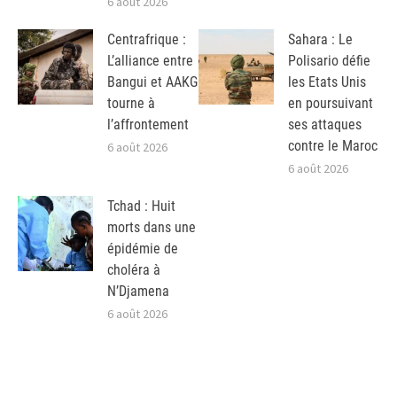
6 août 2026
Centrafrique :
Sahara : Le
L’alliance entre
Polisario défie
Bangui et AAKG
les Etats Unis
tourne à
en poursuivant
l’affrontement
ses attaques
contre le Maroc
6 août 2026
6 août 2026
Tchad : Huit
morts dans une
épidémie de
choléra à
N’Djamena
6 août 2026