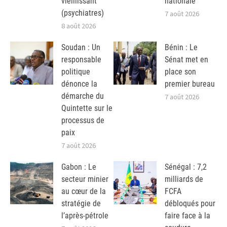
vieillissant
nationale
(psychiatres)
7 août 2026
8 août 2026
Soudan : Un
Bénin : Le
responsable
Sénat met en
politique
place son
dénonce la
premier bureau
démarche du
7 août 2026
Quintette sur le
processus de
paix
7 août 2026
Gabon : Le
Sénégal : 7,2
secteur minier
milliards de
au cœur de la
FCFA
stratégie de
débloqués pour
l’après-pétrole
faire face à la