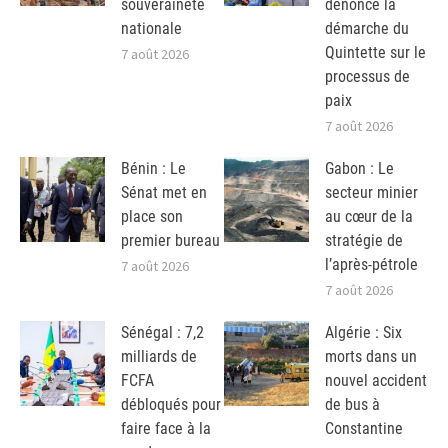
souveraineté
dénonce la
nationale
démarche du
Quintette sur le
7 août 2026
processus de
paix
7 août 2026
Bénin : Le
Gabon : Le
Sénat met en
secteur minier
place son
au cœur de la
premier bureau
stratégie de
l’après-pétrole
7 août 2026
7 août 2026
Sénégal : 7,2
Algérie : Six
milliards de
morts dans un
FCFA
nouvel accident
débloqués pour
de bus à
faire face à la
Constantine