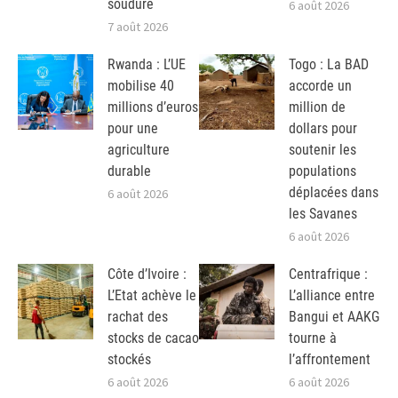
soudure
6 août 2026
7 août 2026
Rwanda : L’UE
Togo : La BAD
mobilise 40
accorde un
millions d’euros
million de
pour une
dollars pour
agriculture
soutenir les
durable
populations
déplacées dans
6 août 2026
les Savanes
6 août 2026
Côte d’Ivoire :
Centrafrique :
L’Etat achève le
L’alliance entre
rachat des
Bangui et AAKG
stocks de cacao
tourne à
stockés
l’affrontement
6 août 2026
6 août 2026