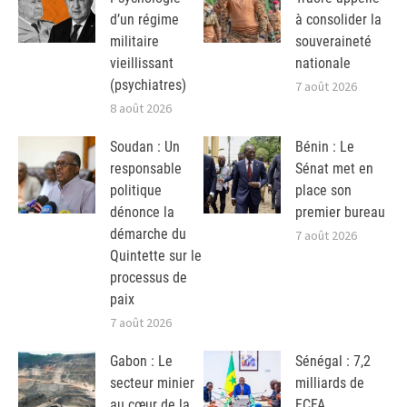
d’un régime
à consolider la
militaire
souveraineté
vieillissant
nationale
(psychiatres)
7 août 2026
8 août 2026
Soudan : Un
Bénin : Le
responsable
Sénat met en
politique
place son
dénonce la
premier bureau
démarche du
7 août 2026
Quintette sur le
processus de
paix
7 août 2026
Gabon : Le
Sénégal : 7,2
secteur minier
milliards de
au cœur de la
FCFA