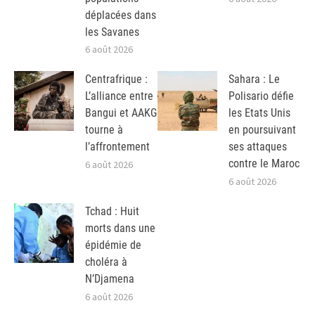
déplacées dans
les Savanes
6 août 2026
Centrafrique :
Sahara : Le
L’alliance entre
Polisario défie
Bangui et AAKG
les Etats Unis
tourne à
en poursuivant
l’affrontement
ses attaques
contre le Maroc
6 août 2026
6 août 2026
Tchad : Huit
morts dans une
épidémie de
choléra à
N’Djamena
6 août 2026