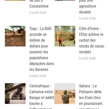
de bus à
pour une
Constantine
agriculture
durable
6 août 2026
6 août 2026
Togo : La BAD
Côte d’Ivoire :
accorde un
L’Etat achève le
million de
rachat des
dollars pour
stocks de cacao
soutenir les
stockés
populations
6 août 2026
déplacées dans
les Savanes
6 août 2026
Centrafrique :
Sahara : Le
L’alliance entre
Polisario défie
Bangui et AAKG
les Etats Unis
tourne à
en poursuivant