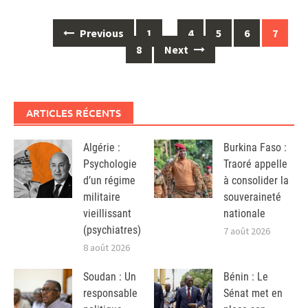
Posts
Previous
1
…
4
5
6
7
navigation
8
Next
ARTICLES RÉCENTS
Algérie :
Burkina Faso :
Psychologie
Traoré appelle
d’un régime
à consolider la
militaire
souveraineté
vieillissant
nationale
(psychiatres)
7 août 2026
8 août 2026
Soudan : Un
Bénin : Le
responsable
Sénat met en