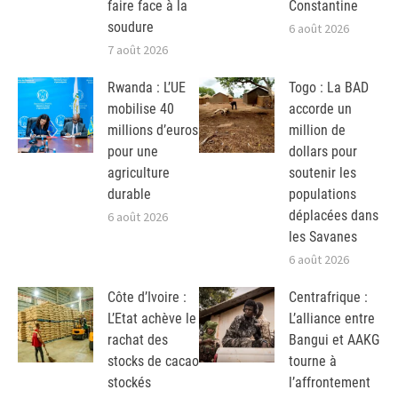
faire face à la
Constantine
soudure
6 août 2026
7 août 2026
Rwanda : L’UE
Togo : La BAD
mobilise 40
accorde un
millions d’euros
million de
pour une
dollars pour
agriculture
soutenir les
durable
populations
déplacées dans
6 août 2026
les Savanes
6 août 2026
Côte d’Ivoire :
Centrafrique :
L’Etat achève le
L’alliance entre
rachat des
Bangui et AAKG
stocks de cacao
tourne à
stockés
l’affrontement