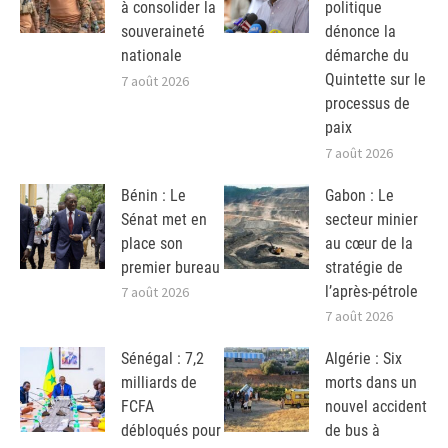
à consolider la
politique
souveraineté
dénonce la
nationale
démarche du
Quintette sur le
7 août 2026
processus de
paix
7 août 2026
Bénin : Le
Gabon : Le
Sénat met en
secteur minier
place son
au cœur de la
premier bureau
stratégie de
l’après-pétrole
7 août 2026
7 août 2026
Sénégal : 7,2
Algérie : Six
milliards de
morts dans un
FCFA
nouvel accident
débloqués pour
de bus à