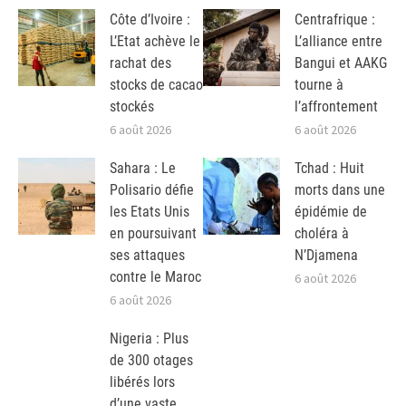
Côte d’Ivoire :
Centrafrique :
L’Etat achève le
L’alliance entre
rachat des
Bangui et AAKG
stocks de cacao
tourne à
stockés
l’affrontement
6 août 2026
6 août 2026
Sahara : Le
Tchad : Huit
Polisario défie
morts dans une
les Etats Unis
épidémie de
en poursuivant
choléra à
ses attaques
N’Djamena
contre le Maroc
6 août 2026
6 août 2026
Nigeria : Plus
de 300 otages
libérés lors
d’une vaste