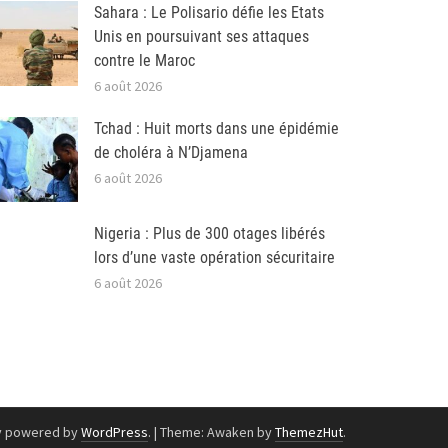
Sahara : Le Polisario défie les Etats
Unis en poursuivant ses attaques
contre le Maroc
6 août 2026
Tchad : Huit morts dans une épidémie
de choléra à N’Djamena
6 août 2026
Nigeria : Plus de 300 otages libérés
lors d’une vaste opération sécuritaire
6 août 2026
y powered by
WordPress
.
|
Theme: Awaken by
ThemezHut
.