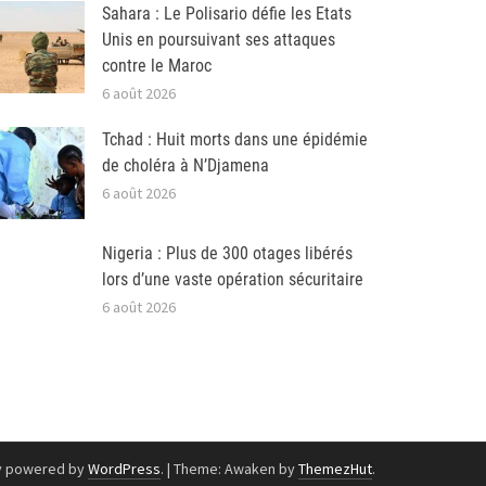
Sahara : Le Polisario défie les Etats
Unis en poursuivant ses attaques
contre le Maroc
6 août 2026
Tchad : Huit morts dans une épidémie
de choléra à N’Djamena
6 août 2026
Nigeria : Plus de 300 otages libérés
lors d’une vaste opération sécuritaire
6 août 2026
y powered by
WordPress
.
|
Theme: Awaken by
ThemezHut
.